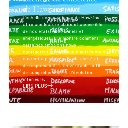
de Hawkins
L’échelle de conscience de Hawkins
offre une lecture claire et accessible
de nos états émotionnels et
énergétiques. Elle montre comment
certaines émotions nous
contractent, tandis que d’autres nous
ouvrent à plus de paix, de clarté et
de responsabilité. Un véritable outil
de compréhension et d’évolution
intérieure.
LIRE PLUS