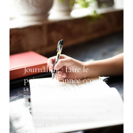
Journaling : faire le
point sur l’année écoulée
La fin d’année est le moment idéal
pour faire le point sur son parcours.
Découvrez un exercice de journaling
simple et puissant pour revisiter vos
apprentissages, célébrer vos
réussites et accueillir le renouveau.
LIRE PLUS