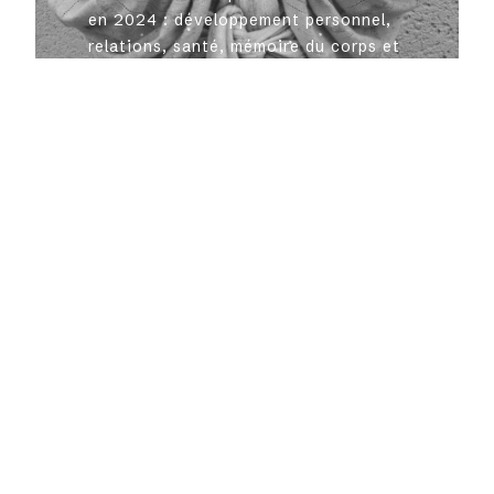
en 2024 : développement personnel,
relations, santé, mémoire du corps et
créativité. Des lectures pour nourrir
votre équilibre intérieur.
LIRE PLUS