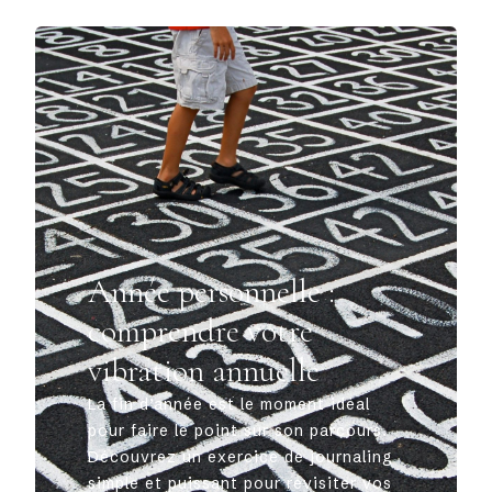
Année personnelle :
comprendre votre
vibration annuelle
La fin d’année est le moment idéal
pour faire le point sur son parcours.
Découvrez un exercice de journaling
simple et puissant pour revisiter vos