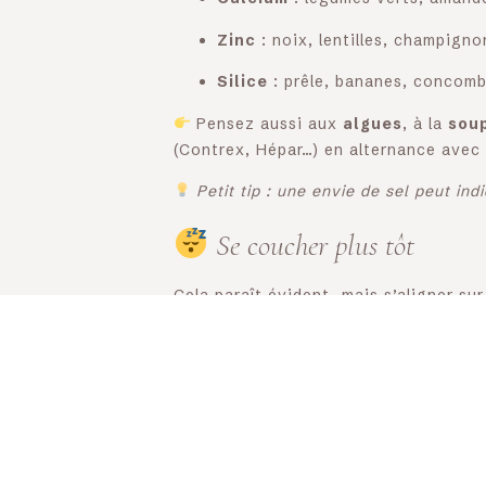
Zinc
: noix, lentilles, champigno
Silice
: prêle, bananes, concomb
Pensez aussi aux
algues
, à la
sou
(Contrex, Hépar…) en alternance avec 
Petit tip : une envie de sel peut i
Se coucher plus tôt
Cela paraît évident, mais s’aligner su
22h
dès que possible, et j’ai constat
Manger chaud
En
médecine traditionnelle chinois
En hiver, j’évite les repas froids ou c