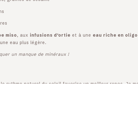
ns
res
pe miso
, aux
infusions d’ortie
et à une
eau riche en olig
une eau plus légère.
ndiquer un manque de minéraux !
r le rythme naturel du soleil favorise un meilleur repos. Je
é une nette amélioration de mon énergie au réveil.
e
, manger et boire chaud soutient la digestion et préserve l
rus pour maintenir la chaleur interne du corps.