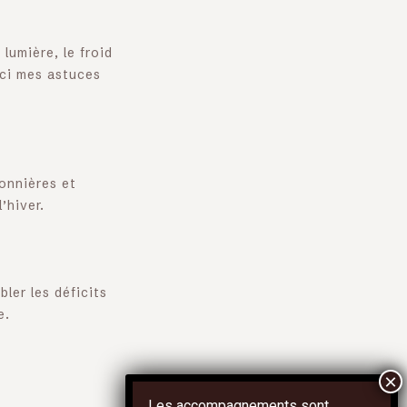
lumière, le froid
ici mes astuces
sonnières et
’hiver.
ler les déficits
e.
Les accompagnements sont