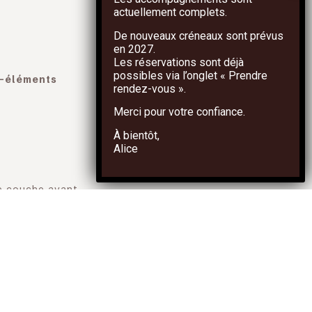
actuellement complets.
De nouveaux créneaux sont prévus
en
2027
.
Les réservations sont déjà
possibles via l’onglet
« Prendre
o-éléments
rendez-vous »
.
Merci pour votre confiance.
À bientôt,
Alice
 me couche avant
’énergie vitale.