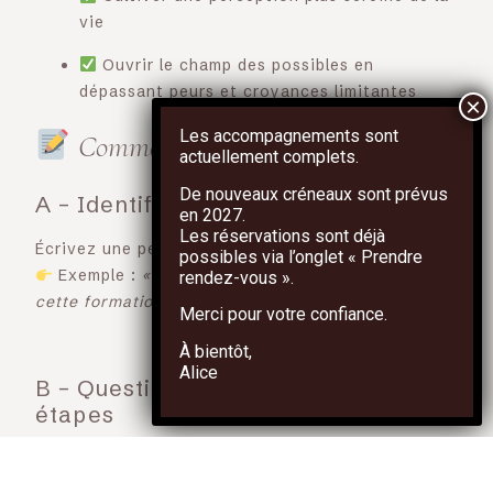
vie
Ouvrir le champ des possibles en
dépassant peurs et croyances limitantes
Les accompagnements sont
Comment pratiquer ?
actuellement complets.
De nouveaux créneaux sont prévus
A – Identifier une croyance limitante
en
2027
.
Les réservations sont déjà
Écrivez une pensée stressante ou récurrente.
possibles via l’onglet
« Prendre
Exemple :
« Je ne suis pas capable de faire
rendez-vous »
.
cette formation. »
Merci pour votre confiance.
À bientôt,
Alice
B – Questionner la pensée en 4
étapes
Est-ce vrai ?
Prenez un instant pour écouter votre