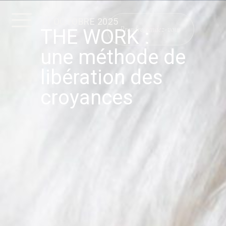
11 OCTOBRE 2025
Prendre rendez-vous
THE WORK :
une méthode de
libération des
croyances