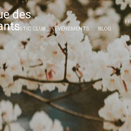
ue des
F
ants
HOLISTIC CLUB
ÉVÉNEMENTS
BLOG