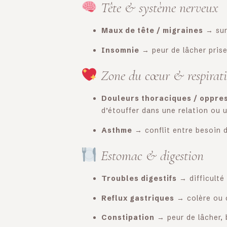
Tête & système nerveux
Maux de tête / migraines
→ surc
Insomnie
→ peur de lâcher prise
Zone du cœur & respirat
Douleurs thoraciques / oppre
d’étouffer dans une relation ou 
Asthme
→ conflit entre besoin d
Estomac & digestion
Troubles digestifs
→ difficulté
Reflux gastriques
→ colère ou c
Constipation
→ peur de lâcher, 