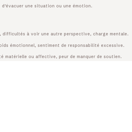
 d’évacuer une situation ou une émotion.
, difficultés à voir une autre perspective, charge mentale.
ids émotionnel, sentiment de responsabilité excessive.
é matérielle ou affective, peur de manquer de soutien.
p de poids”, responsabilités excessives.
 plier face aux changements, rigidité.
 ou de perdre, difficulté à saisir ou à donner.