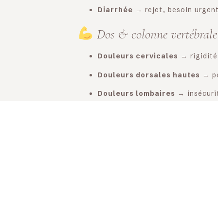
Diarrhée
→ rejet, besoin urgent
Dos & colonne vertébrale
Douleurs cervicales
→ rigidité
Douleurs dorsales hautes
→ po
Douleurs lombaires
→ insécurit
Membres supérieurs
Douleurs épaules
→ “porter tro
Douleurs coudes
→ difficulté à
Douleurs mains
→ peur de lâcher
Membres inférieurs