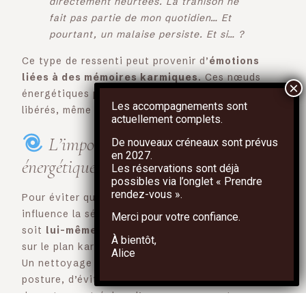
directement heurtées. La trahison ne
fait pas partie de mon quotidien… Et
pourtant, un malaise persiste. Et si… ?
Ce type de ressenti peut provenir d’
émotions
liées à des mémoires karmiques
. Ces nœuds
énergétiques peuvent se manifester pour être
Les accompagnements sont
libérés, même en l’absence d’émotion consciente.
actuellement complets.
L’importance du nettoyage
De nouveaux créneaux sont prévus
en
2027
.
énergétique
Les réservations sont déjà
possibles via l’onglet
« Prendre
rendez-vous »
.
Pour éviter que le
contre-transfert karmique
influence la séance, il est crucial qu’un thérapeute
Merci pour votre confiance.
soit
lui-même suivi en énergétique
, notamment
À bientôt,
sur le plan karmique.
Alice
Un nettoyage régulier permet de clarifier sa
posture, d’éviter les résonances inconscientes et
de rester centré dans l’accompagnement.